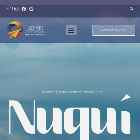
EN
¡Reserva tu viaje!
Nuestros Destinos
Meet And Travel
Vive la magia del Pacífico Colombiano