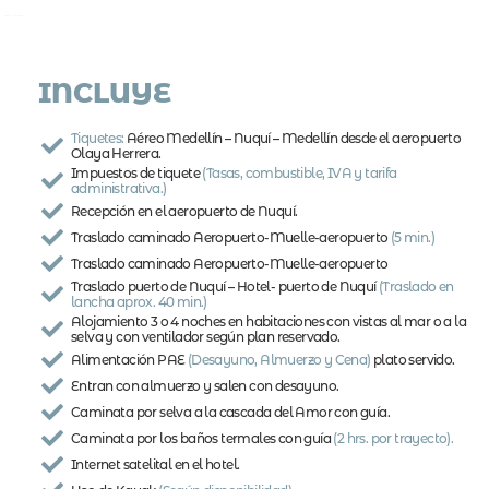
INCLUYE
Tiquetes:
Aéreo Medellín – Nuquí – Medellín desde el aeropuerto
Olaya Herrera.
Impuestos de tiquete
(Tasas, combustible, IVA y tarifa
administrativa.)
Recepción en el aeropuerto de Nuquí.
Traslado caminado Aeropuerto-Muelle-aeropuerto
(5 min.)
Traslado caminado Aeropuerto-Muelle-aeropuerto
Traslado puerto de Nuquí – Hotel- puerto de Nuquí
(Traslado en
lancha aprox. 40 min.)
Alojamiento 3 o 4 noches en habitaciones con vistas al mar o a la
selva y con ventilador según plan reservado.
Alimentación PAE
(Desayuno, Almuerzo y Cena)
plato servido.
Entran con almuerzo y salen con desayuno.
Caminata por selva a la cascada del Amor con guía.
Caminata por los baños termales con guía
(2 hrs. por trayecto).
Internet satelital en el hotel.