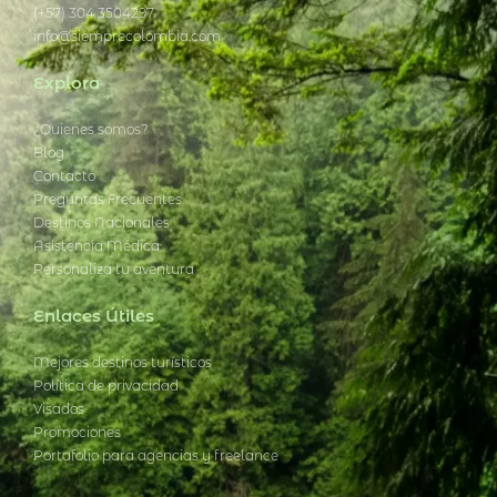
(+57) 304 3504297
info@siemprecolombia.com
Explora
¿Quienes somos?
Blog
Contacto
Preguntas Frecuentes
Destinos Nacionales
Asistencia Médica
Personaliza tu aventura
Enlaces Útiles
Mejores destinos turísticos
Política de privacidad
Visados
Promociones
Portafolio para agencias y freelance