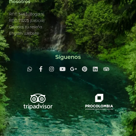
Nosotros
RNT: 5483 (Bogotá)
RNT: 73225 (Leticia)
Déjanos tu reseña
English Website
Síguenos
RNT N° 5483 – 73225 SIEMPRE COLOMBIA S.A.S. NIT900282329-1
Estamos comprometidos con: Ley 1336 de 2009. Contra la explotación, la