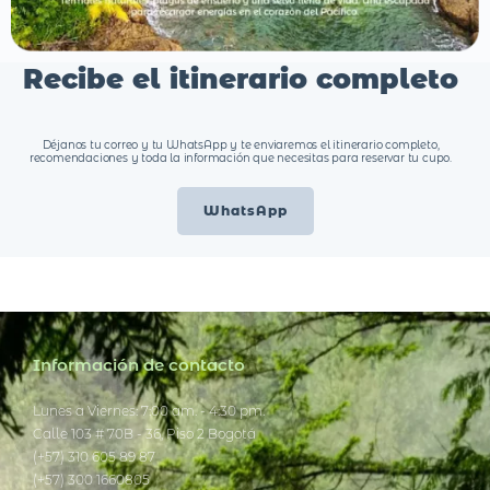
Recibe el itinerario completo
Déjanos tu correo y tu WhatsApp y te enviaremos el itinerario completo,
recomendaciones y toda la información que necesitas para reservar tu cupo.
WhatsApp
Información de contacto
Lunes a Viernes: 7:00 am. - 4:30 pm.
Calle 103 # 70B - 36, Piso 2 Bogotá
(+57) 310 605 89 87
(+57) 300 1660805