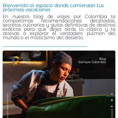
Bienvenido al espacio donde comienzan tus
próximas vacaciones
En nuestro blog de viajes por Colombia te
compartimos recomendaciones detalladas,
secretos culinarios y guías definitivas de destinos
exóticos para que dejes atrás lo clásico y te
atrevas a explorar el verdadero pulmón del
mundo o el misticismo del desierto.