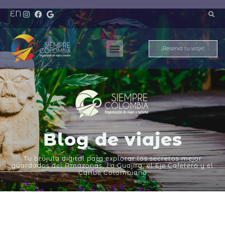
EN
¡Reserva tu viaje!
Nuestros Destinos
Meet And Travel
Blog de viajes
Tu brújula digital para explorar los secretos mejor
guardados del Amazonas, La Guajira, el Eje Cafetero y el
Caribe Colombiano