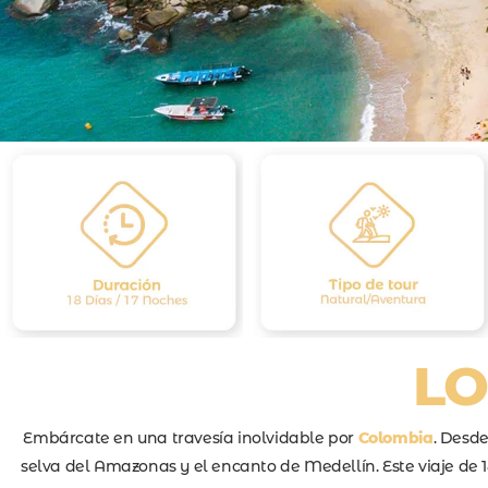
Gran aventura
18 días Travesía 
La Guajira, Santa Marta, Tayrona, Me
LO
Cotiza
Embárcate en una travesía inolvidable por
Colombia
. Desde
selva del Amazonas y el encanto de Medellín. Este viaje de 1