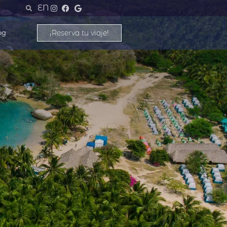
EN
¡Reserva tu viaje!
og