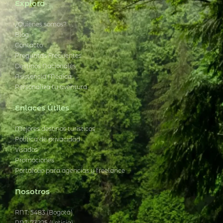
Explora
¿Quienes somos?
Blog
Contacto
Preguntas Frecuentes
Destinos Nacionales
Asistencia Médica
Personaliza tu aventura
Enlaces Útiles
Mejores destinos turísticos
Política de privacidad
Visados
Promociones
Portafolio para agencias y freelance
Nosotros
RNT: 5483 (Bogotá)