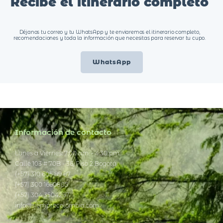
Recibe el itinerario completo
Déjanos tu correo y tu WhatsApp y te enviaremos el itinerario completo,
recomendaciones y toda la información que necesitas para reservar tu cupo.
WhatsApp
Información de contacto
Lunes a Viernes: 7:00 am. - 4:30 pm.
Calle 103 # 70B - 36, Piso 2 Bogotá
(+57) 310 605 89 87
(+57) 300 1660805
(+57) 304 3504297
info@siemprecolombia.com