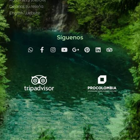
RNT: 73225 (Leticia)
Déjanos tu reseña
English Website
Síguenos
RNT N° 5483 – 73225 SIEMPRE COLOMBIA S.A.S. NIT900282329-1
Estamos comprometidos con: Ley 1336 de 2009. Contra la explotación, la
pornografía, el turismo sexual y otras formas de abuso a los menores.
Decreto 2737, por la cual se expide el código del menor y en la cual está
en contra de la explotación laboral infantil. Ley 397 de 1997. Contra el
tráfico de Patrimonio Cultural. Ley 599 de 2000, decreto 1608 de 1978 y