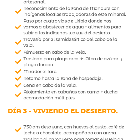
artesanal.
Reconocimiento de la zona de Manaure con
indígenas locales trabajadores de este mineral.
Paso por cuatro vías de Uribia donde nos
vamos a abastecer de agua + alimentos para
subir a los indígenas wayuu del desierto.
Travesía por el semidesértico del cabo de la
vela.
Almuerzo en cabo de la vela.
Traslado para playa arcoíris Pilón de azúcar y
playa dorada.
Mirador el faro.
Retorno hasta la zona de hospedaje.
Cena en cabo de la vela.
Alojamiento en cabañas con cama + ducha
acomodación múltiples.
DÍA 3 - VIVIENDO EL DESIERTO.
7:30 am desayuno, con huevos al gusto, café de
leche o chocolate, acompañado con arepa.
Traslado al aeropuerto para tomar el vuelo de