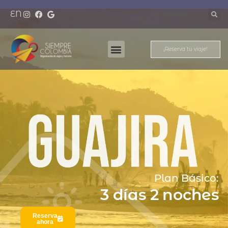
EN
¡Reserva tu viaje!
Nuestros Destinos
Meet And Travel
Plan Básico:
3 días 2 noches
Reserva
ahora