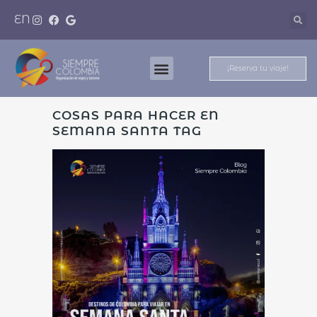
EN
¡Reserva tu viaje!
Nuestros Destinos
Meet And Travel
COSAS PARA HACER EN
SEMANA SANTA TAG