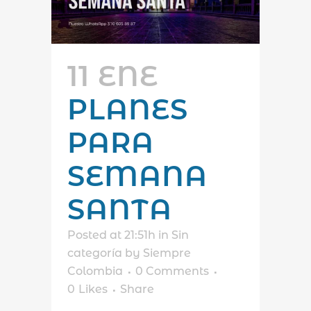
11 ENE
PLANES
PARA
SEMANA
SANTA
Posted at 21:51h
in
Sin
categoría
by
Siempre
Colombia
0 Comments
0
Likes
Share