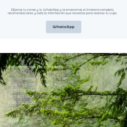
Déjanos tu correo y tu WhatsApp y te enviaremos el itinerario completo,
recomendaciones y toda la información que necesitas para reservar tu cupo.
WhatsApp
Información de contacto
Lunes a Viernes: 7:00 am. - 4:30 pm.
Calle 103 # 70B - 36, Piso 2 Bogotá
(+57) 310 605 89 87
(+57) 300 1660805
(+57) 304 3504297
info@siemprecolombia.com
Explora