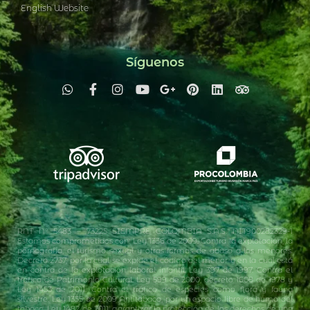
English Website
Síguenos
RNT N° 5483 – 73225 SIEMPRE COLOMBIA S.A.S. NIT900282329-1
Estamos comprometidos con: Ley 1336 de 2009. Contra la explotación, la
pornografía, el turismo sexual y otras formas de abuso a los menores.
Decreto 2737, por la cual se expide el código del menor y en la cual está
en contra de la explotación laboral infantil. Ley 397 de 1997. Contra el
tráfico de Patrimonio Cultural. Ley 599 de 2000, decreto 1608 de 1978 y
Ley 1453 de 2011. Contra el tráfico de especies como flora y fauna
silvestre. Ley 1335 de 2009 Antitabaco, por un espacio libre de humo del
tabaco. Ley 1482 de 2011, garantizar la protección de los derechos de una