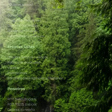
¿Quienes somos?
Blog
Contacto
Preguntas Frecuentes
Destinos Nacionales
Asistencia Médica
Personaliza tu aventura
Enlaces Útiles
Mejores destinos turísticos
Política de privacidad
Visados
Promociones
Portafolio para agencias y freelance
Nosotros
RNT: 5483 (Bogotá)
RNT: 73225 (Leticia)
Déjanos tu reseña