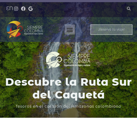
EN
¡Reserva tu viaje!
Nuestros Destinos
Meet And Travel
Descubre la Ruta Sur
del Caquetá
Tesoros en el corazón del Amazonas colombiano