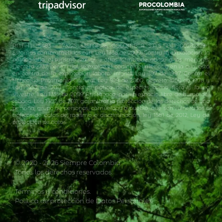
RNT N° 5483 – 73225 SIEMPRE COLOMBIA S.A.S. NIT900282329-1
Estamos comprometidos con: Ley 1336 de 2009. Contra la explotación, la
pornografía, el turismo sexual y otras formas de abuso a los menores.
Decreto 2737, por la cual se expide el código del menor y en la cual está
en contra de la explotación laboral infantil. Ley 397 de 1997. Contra el
tráfico de Patrimonio Cultural. Ley 599 de 2000, decreto 1608 de 1978 y
Ley 1453 de 2011. Contra el tráfico de especies como flora y fauna
silvestre. Ley 1335 de 2009 Antitabaco, por un espacio libre de humo del
tabaco. Ley 1482 de 2011, garantizar la protección de los derechos de una
persona, grupo de personas, comunidad o pueblo, que son vulnerados a
tráficos de actos de racismo o discriminación. ley 1581 de 2012, Ley de
protección de datos.
© 2020 - 2026 Siempre Colombia
Todos los derechos reservados.
Términos y condiciones.
Política de protección de Datos Personales.