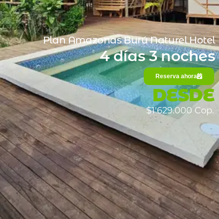
Plan Amazonas Burú Naturel Hotel
4 días 3 noches
Reserva ahora
DESDE
$1'629.000 Cop.