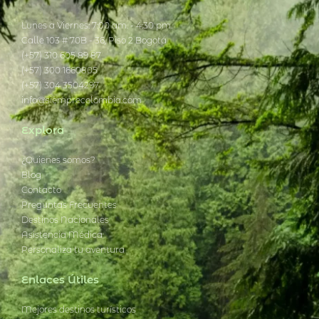
Lunes a Viernes: 7:00 am. - 4:30 pm.
Calle 103 # 70B - 36, Piso 2 Bogotá
(+57) 310 605 89 87
(+57) 300 1660805
(+57) 304 3504297
info@siemprecolombia.com
Explora
¿Quienes somos?
Blog
Contacto
Preguntas Frecuentes
Destinos Nacionales
Asistencia Médica
Personaliza tu aventura
Enlaces Útiles
Mejores destinos turísticos