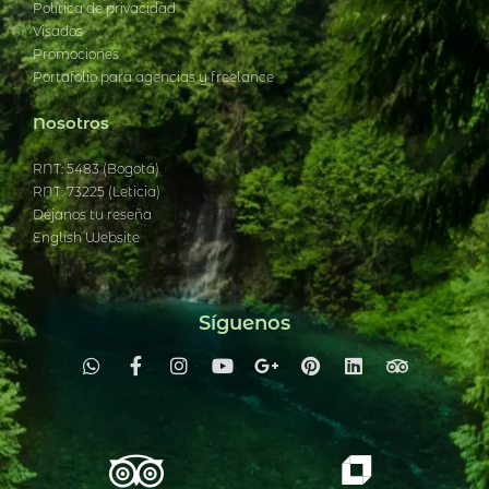
Política de privacidad
Visados
Promociones
Portafolio para agencias y freelance
Nosotros
RNT: 5483 (Bogotá)
RNT: 73225 (Leticia)
Déjanos tu reseña
English Website
Síguenos