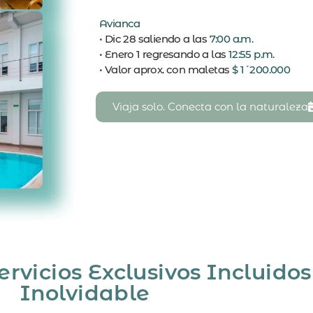
Avianca
•
Dic 28 saliendo a las
7:00 a.m.
•
Enero 1 regresando a las
12:55 p.m.
•
Valor aprox. con maletas
$ 1´200.000
Viaja solo. Conecta con la naturaleza
vicios Exclusivos Incluidos
Inolvidable