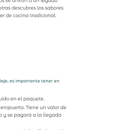
s se unirán a un legado
entras descubres los sabores
r de cocina tradicional.
iaje, es importante tener en
luido en el paquete.
eropuerto. Tiene un valor de
vo y se pagará a la llegada