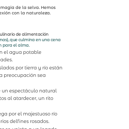
 magia de la selva. Hemos
xión con la naturaleza.
culinario de alimentación
enas), que culmina en una cena
ín para el alma.
 el agua potable
dades.
slados por tierra y río están
ca preocupación sea
e un espectáculo natural
tos al atardecer, un rito
ga por el majestuoso río
os delfines rosados.