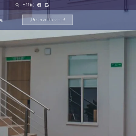
EN
¡Reserva tu viaje!
og