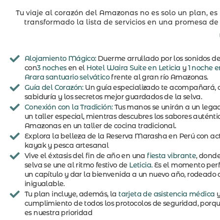
Tu viaje al corazón del Amazonas no es solo un plan, 
transformado la lista de servicios en una promesa d
Alojamiento Mágico:
Duerme arrullado por los sonidos de
con
3 noches
en el
Hotel Waira Suite en Leticia
y
1 noche e
Arara santuario selvático
frente al gran río Amazonas.
Guía del Corazón:
Un guía especializado te acompañará, 
sabiduría y los secretos mejor guardados de la selva.
Conexión con la Tradición:
Tus manos se unirán a un lega
un taller especial, mientras descubres los sabores auténti
Amazonas en un taller de cocina tradicional.
Explora la belleza de la Reserva Marasha en Perú con a
kayak y pesca artesanal
Vive el éxtasis del fin de año en una
fiesta vibrante
, donde
selva se une al ritmo festivo de
Leticia.
Es el momento perf
un capítulo y dar la bienvenida a un nuevo año, rodeado
inigualable.
Tu plan incluye, además, la
tarjeta de asistencia médica
y
cumplimiento de todos los protocolos de seguridad, porqu
es nuestra prioridad