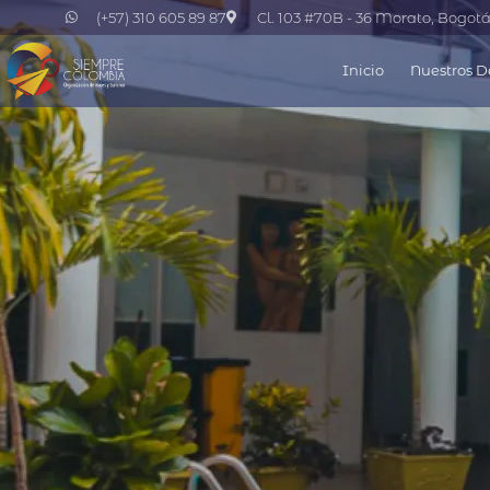
(+57) 310 605 89 87
Cl. 103 #70B - 36 Morato, Bogot
Inicio
Nuestros D