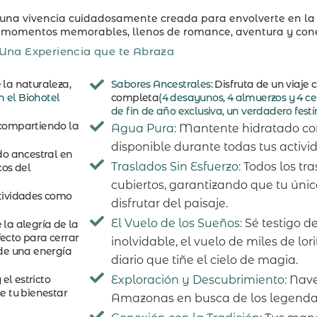
es una vivencia cuidadosamente creada para envolverte en la
e momentos memorables, llenos de romance, aventura y cone
Una Experiencia que te Abraza
 la naturaleza,
Sabores Ancestrales:
Disfruta de un viaje 
n el Biohotel
completa
(4 desayunos, 4 almuerzos y 4 c
de fin de año exclusiva, un verdadero fest
compartiendo la
Agua Pura:
Mantente hidratado con
disponible durante todas tus activi
do ancestral en
Traslados Sin Esfuerzo:
Todos los tra
cos del
cubiertos, garantizando que tu úni
ctividades como
disfrutar del paisaje.
El Vuelo de los Sueños:
Sé testigo d
 la alegría de la
ecto para cerrar
inolvidable, el vuelo de miles de lori
 de una energía
diario que tiñe el cielo de magia.
 el estricto
Exploración y Descubrimiento:
Nave
e tu bienestar
Amazonas en busca de los legendari