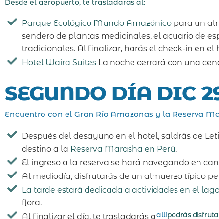
Desde el aeropuerto, te trasladarás al:
Parque Ecológico Mundo Amazónico
para un alm
sendero de plantas medicinales, el acuario de es
tradicionales. Al finalizar, harás el check-in en el 
Hotel Waira Suites
La noche cerrará con una cena
SEGUNDO DÍA DIC 2
Encuentro con el Gran Río Amazonas y la Reserva Ma
Después del desayuno en el hotel, saldrás de Le
destino a la
Reserva Marasha en Perú
.
El ingreso a la reserva se hará navegando en ca
Al mediodía, disfrutarás de un almuerzo típico p
La tarde estará dedicada a actividades en el lago
flora.
allí
podrás disfrutar
Al finalizar el día, te trasladarás a