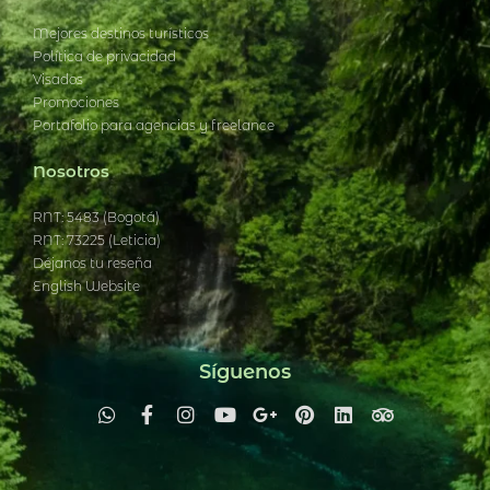
Mejores destinos turísticos
Política de privacidad
Visados
Promociones
Portafolio para agencias y freelance
Nosotros
RNT: 5483 (Bogotá)
RNT: 73225 (Leticia)
Déjanos tu reseña
English Website
Síguenos