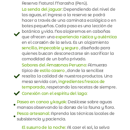
Reserva Natural Marasha (Perú).
La senda del jaguar:
Dependiendo del nivel de
las aguas, el ingreso a la reserva se podrá
hacer a través de una caminata ecológica o en
botes pequeños. Cada paso es una lección de
botánica y vida. Nos alojaremos en cabañas
que ofrecen una
experiencia rústica y auténtica
en el corazón de la selva. Es un alojamiento
sencillo, impecable y seguro
, diseñado para
quienes buscan desconectarse sin sacrificar la
comodidad de un baño privado.
Sabores del Amazonas Peruano:
Almuerzo
típico de
estilo casero
, donde la sencillez
resalta la calidad de nuestros productos. Una
mesa servida con,
ingredientes frescos de
temporada
, respetando las recetas de siempre.
Conexión con el espíritu del lago:
Paseo en canoa y kayak:
Deslícese sobre aguas
mansas observando la danza de la fauna y flora.
Pesca artesanal:
Aprenda las técnicas locales de
subsistencia y paciencia.
El susurro de la noche:
Al caer el sol, la selva