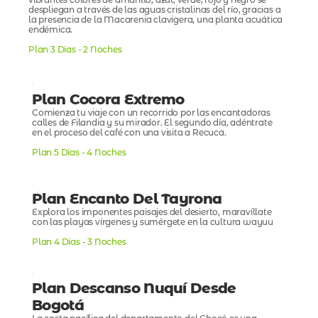
vibrantes colores de amarillo, azul, verde, rojo y negro se
despliegan a través de las aguas cristalinas del río, gracias a
la presencia de la Macarenia clavigera, una planta acuática
endémica.
Plan 3 Días - 2 Noches
Plan Cocora Extremo
Comienza tu viaje con un recorrido por las encantadoras
calles de Filandia y su mirador. El segundo día, adéntrate
en el proceso del café con una visita a Recuca.
Plan 5 Días - 4 Noches
Plan Encanto Del Tayrona
Explora los imponentes paisajes del desierto, maravíllate
con las playas vírgenes y sumérgete en la cultura wayuu
Plan 4 Días - 3 Noches
Plan Descanso Nuquí Desde
Bogotá