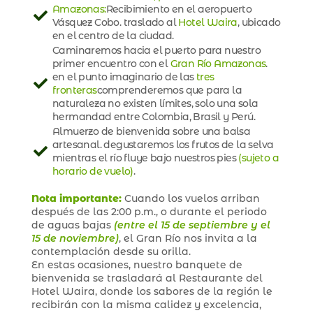
Amazonas:
Recibimiento en el aeropuerto
Vásquez Cobo. traslado al
Hotel Waira
, ubicado
en el centro de la ciudad.
Caminaremos hacia el puerto para nuestro
primer encuentro con el
Gran Río Amazonas
.
en el punto imaginario de las
tres
fronteras
comprenderemos que para la
naturaleza no existen límites, solo una sola
hermandad entre Colombia, Brasil y Perú.
Almuerzo de bienvenida sobre una balsa
artesanal. degustaremos los frutos de la selva
mientras el río fluye bajo nuestros pies
(sujeto a
horario de vuelo)
.
Nota importante:
Cuando los vuelos arriban
después de las 2:00 p.m., o durante el periodo
de aguas bajas
(entre el 15 de septiembre y el
15 de noviembre)
, el Gran Río nos invita a la
contemplación desde su orilla.
En estas ocasiones, nuestro banquete de
bienvenida se trasladará al Restaurante del
Hotel Waira, donde los sabores de la región le
recibirán con la misma calidez y excelencia,