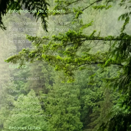
Información de contacto
Lunes a Viernes: 7:00 am. - 4:30 pm.
Calle 103 # 70B - 36, Piso 2 Bogotá
(+57) 310 605 89 87
(+57) 300 1660805
(+57) 304 3504297
info@siemprecolombia.com
Explora
¿Quienes somos?
Blog
Contacto
Preguntas Frecuentes
Destinos Nacionales
Asistencia Médica
Personaliza tu aventura
Enlaces Útiles