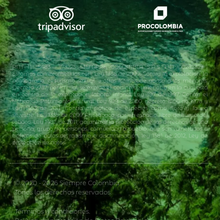
RNT N° 5483 – 73225 SIEMPRE COLOMBIA S.A.S. NIT900282329-1
Estamos comprometidos con: Ley 1336 de 2009. Contra la explotación, la
pornografía, el turismo sexual y otras formas de abuso a los menores.
Decreto 2737, por la cual se expide el código del menor y en la cual está
en contra de la explotación laboral infantil. Ley 397 de 1997. Contra el
tráfico de Patrimonio Cultural. Ley 599 de 2000, decreto 1608 de 1978 y
Ley 1453 de 2011. Contra el tráfico de especies como flora y fauna
silvestre. Ley 1335 de 2009 Antitabaco, por un espacio libre de humo del
tabaco. Ley 1482 de 2011, garantizar la protección de los derechos de una
persona, grupo de personas, comunidad o pueblo, que son vulnerados a
tráficos de actos de racismo o discriminación. ley 1581 de 2012, Ley de
protección de datos.
© 2020 - 2026 Siempre Colombia
Todos los derechos reservados.
Términos y condiciones.