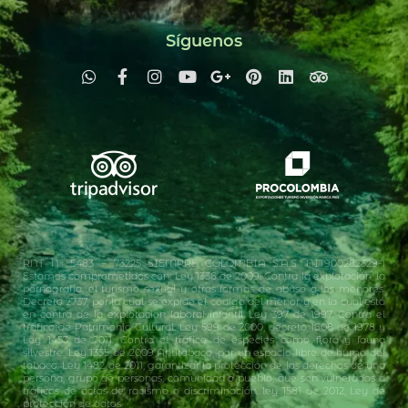
Síguenos
RNT N° 5483 – 73225 SIEMPRE COLOMBIA S.A.S. NIT900282329-1
Estamos comprometidos con: Ley 1336 de 2009. Contra la explotación, la
pornografía, el turismo sexual y otras formas de abuso a los menores.
Decreto 2737, por la cual se expide el código del menor y en la cual está
en contra de la explotación laboral infantil. Ley 397 de 1997. Contra el
tráfico de Patrimonio Cultural. Ley 599 de 2000, decreto 1608 de 1978 y
Ley 1453 de 2011. Contra el tráfico de especies como flora y fauna
silvestre. Ley 1335 de 2009 Antitabaco, por un espacio libre de humo del
tabaco. Ley 1482 de 2011, garantizar la protección de los derechos de una
persona, grupo de personas, comunidad o pueblo, que son vulnerados a
tráficos de actos de racismo o discriminación. ley 1581 de 2012, Ley de