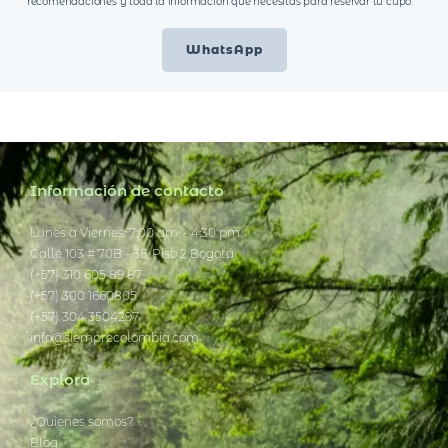
recomendaciones y toda la información que necesitas para reservar tu cupo.
WhatsApp
Información de contacto
Lunes a Viernes: 7:00 am. - 4:30 pm.
Calle 103 # 70B - 36, Piso 2 Bogotá
(+57) 310 605 89 87
(+57) 300 1660805
(+57) 304 3504297
info@siemprecolombia.com
Explora
¿Quienes somos?