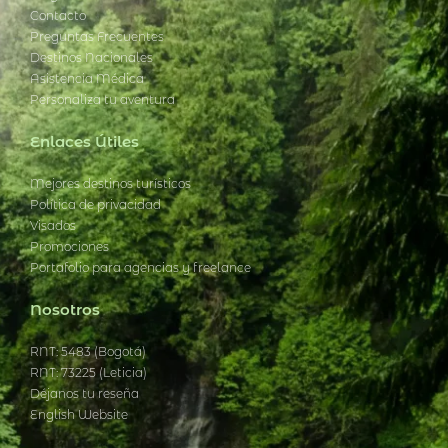
Blog
Contacto
Preguntas Frecuentes
Destinos Nacionales
Asistencia Médica
Personaliza tu aventura
Enlaces Útiles
Mejores destinos turísticos
Política de privacidad
Visados
Promociones
Portafolio para agencias y freelance
Nosotros
RNT: 5483 (Bogotá)
RNT: 73225 (Leticia)
Déjanos tu reseña
English Website