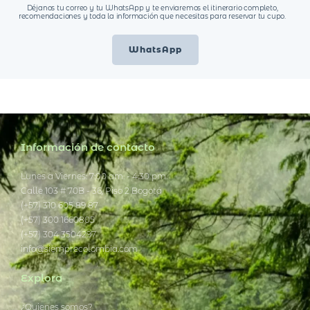
Déjanos tu correo y tu WhatsApp y te enviaremos el itinerario completo,
recomendaciones y toda la información que necesitas para reservar tu cupo.
WhatsApp
Información de contacto
Lunes a Viernes: 7:00 am. - 4:30 pm.
Calle 103 # 70B - 36, Piso 2 Bogotá
(+57) 310 605 89 87
(+57) 300 1660805
(+57) 304 3504297
info@siemprecolombia.com
Explora
¿Quienes somos?