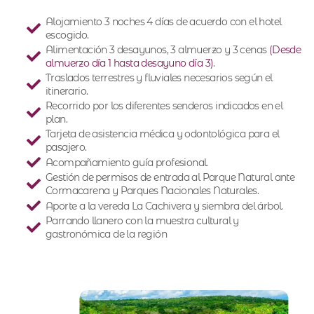
Alojamiento 3 noches 4 días de acuerdo con el hotel
escogido.
Alimentación 3 desayunos, 3 almuerzo y 3 cenas
(Desde
almuerzo día 1 hasta desayuno día 3)
.
Traslados terrestres y fluviales necesarios según el
itinerario.
Recorrido por los diferentes senderos indicados en el
plan.
Tarjeta de asistencia médica y odontológica para el
pasajero.
Acompañamiento guía profesional.
Gestión de permisos de entrada al Parque Natural ante
Cormacarena y Parques Nacionales Naturales.
Aporte a la vereda La Cachivera y siembra del árbol.
Parrando llanero con la muestra cultural y
gastronómica de la región