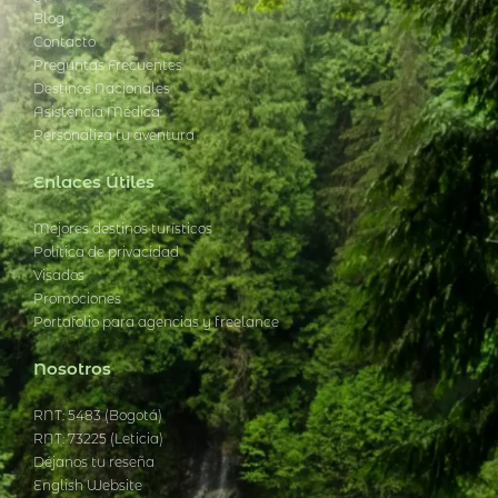
Blog
Contacto
Preguntas Frecuentes
Destinos Nacionales
Asistencia Médica
Personaliza tu aventura
Enlaces Útiles
Mejores destinos turísticos
Política de privacidad
Visados
Promociones
Portafolio para agencias y freelance
Nosotros
RNT: 5483 (Bogotá)
RNT: 73225 (Leticia)
Déjanos tu reseña
English Website