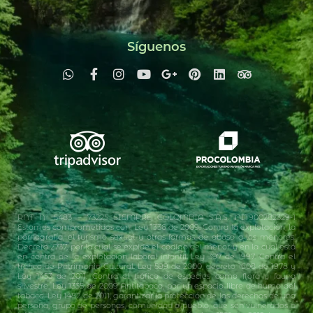
Síguenos
RNT N° 5483 – 73225 SIEMPRE COLOMBIA S.A.S. NIT900282329-1
Estamos comprometidos con: Ley 1336 de 2009. Contra la explotación, la
pornografía, el turismo sexual y otras formas de abuso a los menores.
Decreto 2737, por la cual se expide el código del menor y en la cual está
en contra de la explotación laboral infantil. Ley 397 de 1997. Contra el
tráfico de Patrimonio Cultural. Ley 599 de 2000, decreto 1608 de 1978 y
Ley 1453 de 2011. Contra el tráfico de especies como flora y fauna
silvestre. Ley 1335 de 2009 Antitabaco, por un espacio libre de humo del
tabaco. Ley 1482 de 2011, garantizar la protección de los derechos de una
persona, grupo de personas, comunidad o pueblo, que son vulnerados a