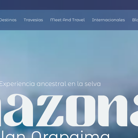
á
Destinos
Travesías
Meet And Travel
Internacionales
Bl
Experiencia ancestral en la selva
lan Arapaima