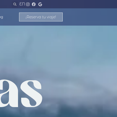
EN
¡Reserva tu viaje!
og