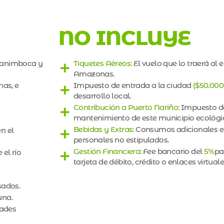
NO INCLUYE
 Tanimboca y
Tiquetes Aéreos:
El vuelo que lo traerá al 
Amazonas.
nas, e
Impuesto de entrada a la ciudad
($50.000
desarrollo local.
Contribución a Puerto Nariño:
Impuesto de
mantenimiento de este municipio ecológ
Bebidas y Extras:
Consumos adicionales en
n el
personales no estipulados.
Gestión Financiera:
Fee bancario del
5%
pa
el río
tarjeta de débito, crédito o enlaces virtuale
sados.
una.
dades