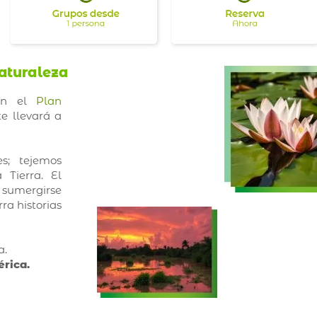
aturaleza
con el
Plan
e llevará a
es; tejemos
Tierra. El
a sumergirse
ra historias
a.
rica.