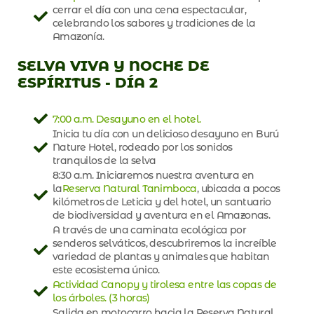
cerrar el día con una cena espectacular,
celebrando los sabores y tradiciones de la
Amazonía.
SELVA VIVA Y NOCHE DE
ESPÍRITUS - DÍA 2
7:00 a.m. Desayuno en el hotel.
Inicia tu día con un delicioso desayuno en Burú
Nature Hotel, rodeado por los sonidos
tranquilos de la selva
8:30 a.m. Iniciaremos nuestra aventura en
la
Reserva Natural Tanimboca
, ubicada a pocos
kilómetros de Leticia y del hotel, un santuario
de biodiversidad y aventura en el Amazonas.
A través de una caminata ecológica por
senderos selváticos, descubriremos la increíble
variedad de plantas y animales que habitan
este ecosistema único.
Actividad Canopy y tirolesa entre las copas de
los árboles. (3 horas)
Salida en motocarro hacia la Reserva Natural