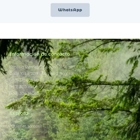
WhatsApp
Información de contacto
Lunes a Viernes: 7:00 am. - 4:30 pm.
Calle 103 # 70B - 36, Piso 2 Bogotá
(+57) 310 605 89 87
(+57) 300 1660805
(+57) 304 3504297
info@siemprecolombia.com
Explora
¿Quienes somos?
Blog