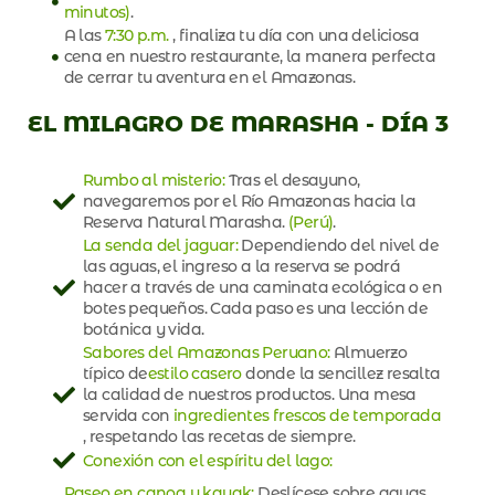
minutos)
.
A las
7:30 p.m.
, finaliza tu día con una deliciosa
cena en nuestro restaurante, la manera perfecta
de cerrar tu aventura en el Amazonas.
EL MILAGRO DE MARASHA - DÍA 3
Rumbo al misterio:
Tras el desayuno,
navegaremos por el Río Amazonas hacia la
Reserva Natural Marasha.
(Perú)
.
La senda del jaguar:
Dependiendo del nivel de
las aguas, el ingreso a la reserva se podrá
hacer a través de una caminata ecológica o en
botes pequeños. Cada paso es una lección de
botánica y vida.
Sabores del Amazonas Peruano:
Almuerzo
típico de
estilo casero
donde la sencillez resalta
la calidad de nuestros productos. Una mesa
servida con
ingredientes frescos de temporada
, respetando las recetas de siempre.
Conexión con el espíritu del lago:
Paseo en canoa y kayak:
Deslícese sobre aguas