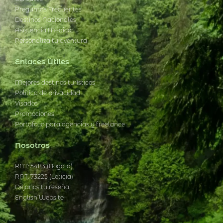
Contacto
Preguntas Frecuentes
Destinos Nacionales
Asistencia Médica
Personaliza tu aventura
Enlaces Útiles
Mejores destinos turísticos
Política de privacidad
Visados
Promociones
Portafolio para agencias y freelance
Nosotros
RNT: 5483 (Bogotá)
RNT: 73225 (Leticia)
Déjanos tu reseña
English Website