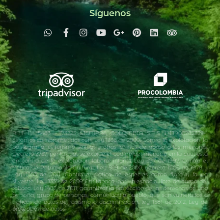
Síguenos
RNT N° 5483 – 73225 SIEMPRE COLOMBIA S.A.S. NIT900282329-1
Estamos comprometidos con: Ley 1336 de 2009. Contra la explotación, la
pornografía, el turismo sexual y otras formas de abuso a los menores.
Decreto 2737, por la cual se expide el código del menor y en la cual está
en contra de la explotación laboral infantil. Ley 397 de 1997. Contra el
tráfico de Patrimonio Cultural. Ley 599 de 2000, decreto 1608 de 1978 y
Ley 1453 de 2011. Contra el tráfico de especies como flora y fauna
silvestre. Ley 1335 de 2009 Antitabaco, por un espacio libre de humo del
tabaco. Ley 1482 de 2011, garantizar la protección de los derechos de una
persona, grupo de personas, comunidad o pueblo, que son vulnerados a
tráficos de actos de racismo o discriminación. ley 1581 de 2012, Ley de
protección de datos.