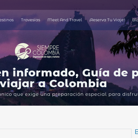
á
estinos
Travesías
Meet And Travel
¡Reserva Tu Viaje!
Bl
ien informado, Guía de 
viajar a Colombia
ico que exige una preparación especial para disfru
B