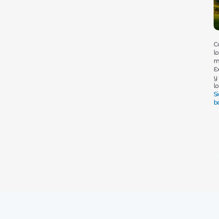
C
l
m
E
y
l
S
b