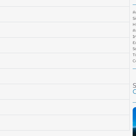
A
S
H
A
I
E
S
T
C
)