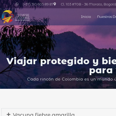
(+57) 310 605 89 87
Cl. 103 #70B - 36 Morato, Bogot
Inicio
Nuestros D
Viajar protegido y b
para 
Cada rincón de Colombia es un mundo ún
Vacuna fiebre amarilla