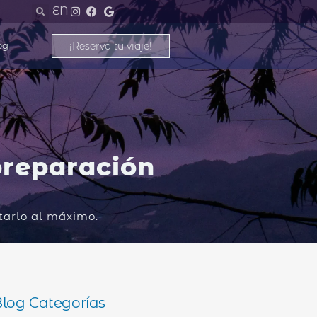
EN
¡Reserva tu viaje!
og
preparación
tarlo al máximo.
log Categorías