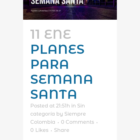
11 ENE
PLANES
PARA
SEMANA
SANTA
Posted at 21:51h
in
Sin
categoría
by
Siempre
Colombia
0 Comments
0
Likes
Share