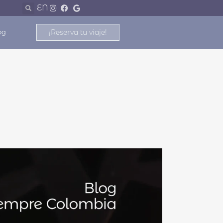
EN
¡Reserva tu viaje!
og