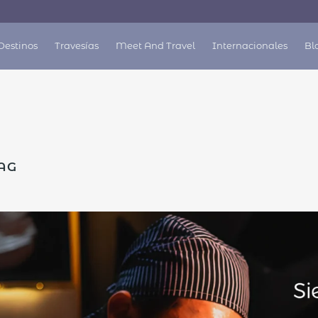
á
Destinos
Travesías
Meet And Travel
Internacionales
Bl
AG