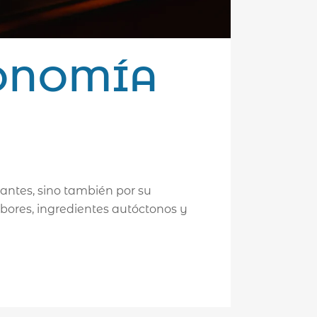
RONOMÍA
antes, sino también por su
abores, ingredientes autóctonos y