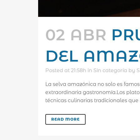
02 ABR
PR
DEL AMA
Posted at 21:58h
in
Sin categoría
by
S
La selva amazónica no solo es famosa
extraordinaria gastronomía.Los plato
técnicas culinarias tradicionales que
READ MORE