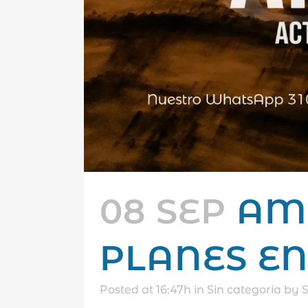
08 SEP
AM
PLANES EN
Posted at 16:47h
in
Sin categoría
by