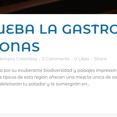
UEBA LA GAST
ZONAS
iempre Colombia
0 Comments
0
Likes
Share
 por su exuberante biodiversidad y paisajes impresion
s típicos de esta región ofrecen una mezcla única de s
 deleitarán tu paladar y te sumergirán en...