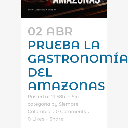
02 ABR
PRUEBA LA
GASTRONOMÍ
DEL
AMAZONAS
Posted at 21:58h
in
Sin
categoría
by
Siempre
Colombia
0 Comments
0
Likes
Share