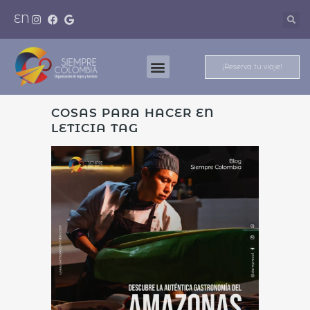
EN
¡Reserva tu viaje!
Nuestros Destinos
Meet And Travel
COSAS PARA HACER EN
LETICIA TAG