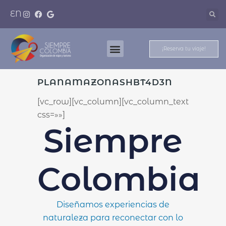
EN
¡Reserva tu viaje!
Nuestros Destinos
Meet And Travel
PLANAMAZONASHBT4D3N
[vc_row][vc_column][vc_column_text
css=»»]
Siempre
Colombia
Diseñamos experiencias de
naturaleza para reconectar con lo