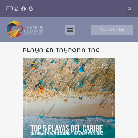
EN
¡Reserva tu viaje!
Nuestros Destinos
Meet And Travel
PLAYA EN TAYRONA TAG