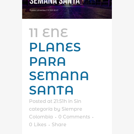
11 ENE
PLANES
PARA
SEMANA
SANTA
Posted at 21:51h
in
Sin
categoría
by
Siempre
Colombia
0 Comments
0
Likes
Share