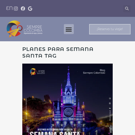
EN
¡Reserva tu viaje!
Nuestros Destinos
Meet And Travel
PLANES PARA SEMANA
SANTA TAG