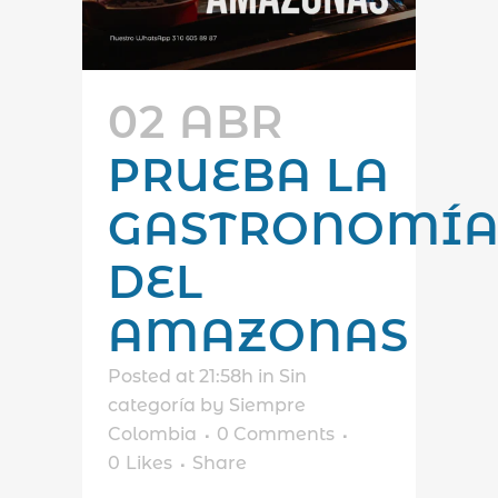
02 ABR
PRUEBA LA
GASTRONOMÍ
DEL
AMAZONAS
Posted at 21:58h
in
Sin
categoría
by
Siempre
Colombia
0 Comments
0
Likes
Share