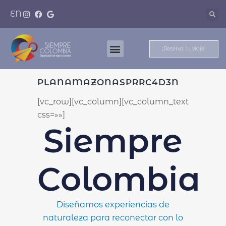
EN
¡Reserva tu viaje!
Nuestros Destinos
Meet And Travel
PLANAMAZONASPRRC4D3N
[vc_row][vc_column][vc_column_text
css=»»]
Siempre
Colombia
Diseñamos experiencias de
naturaleza para reconectar con lo